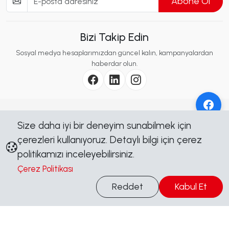
Abone Ol
Bizi Takip Edin
Sosyal medya hesaplarımızdan güncel kalın, kampanyalardan
haberdar olun.
Kurumsal
Size daha iyi bir deneyim sunabilmek için
çerezleri kullanıyoruz. Detaylı bilgi için çerez
İçerik
politikamızı inceleyebilirsiniz.
Çerez Politikası
Yasal
Bilgi Al
Reddet
Kabul Et
Sosyal