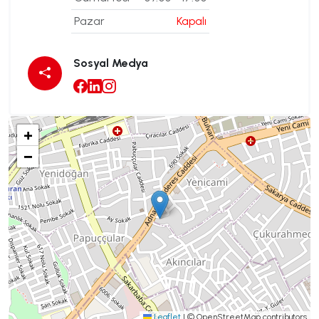
Pazar
Kapalı
Sosyal Medya
+
−
Leaflet
|
© OpenStreetMap contributors