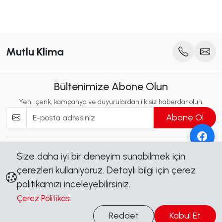
Mutlu Klima
Bültenimize Abone Olun
Yeni içerik, kampanya ve duyurulardan ilk siz haberdar olun.
Abone Ol
Bizi Takip Edin
Size daha iyi bir deneyim sunabilmek için
Sosyal medya hesaplarımızdan güncel kalın, kampanyalardan
çerezleri kullanıyoruz. Detaylı bilgi için çerez
haberdar olun.
politikamızı inceleyebilirsiniz.
Çerez Politikası
Bilgi Al
Reddet
Kabul Et