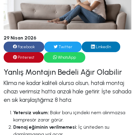
29 Nisan 2026
Facebook
Twitter
LinkedIn
Pinterest
WhatsApp
Yanlış Montajın Bedeli Ağır Olabilir
Klima ne kadar kaliteli olursa olsun, hatalı montaj
cihazı verimsiz hatta arızalı hale getirir. İşte sahada
en sık karşılaştığımız 8 hata:
Yetersiz vakum:
Bakır boru içindeki nem alınmazsa
kompresör zarar görür.
Drenaj eğiminin verilmemesi:
İç üniteden su
damlamasına yol açar.