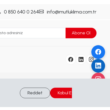
0 850 640 0 264
info@mutluklima.com.tr
Abone Ol
Çalışma Saatleri
Reddet
Kabul Et
Bilgi Al
Hafta İçi
09:00 - 17:00
Cumartesi
09:00 - 17:00