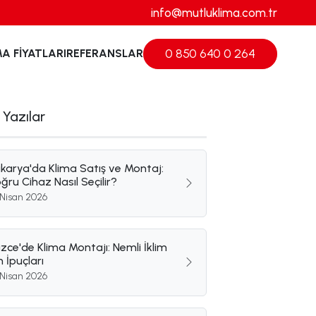
info@mutluklima.com.tr
0 850 640 0 264
MA FIYATLARI
REFERANSLAR
 Yazılar
karya'da Klima Satış ve Montaj:
ğru Cihaz Nasıl Seçilir?
 Nisan 2026
zce'de Klima Montajı: Nemli İklim
in İpuçları
 Nisan 2026