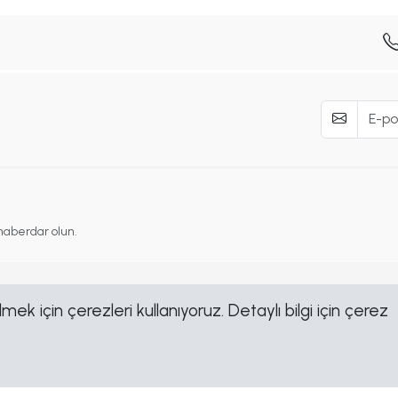
haberdar olun.
ek için çerezleri kullanıyoruz. Detaylı bilgi için çerez
Yasal
Sosyal
Çerez Politikası
Facebook
Gizlilik Politikası
Linkedin