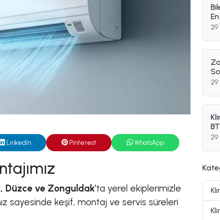
Bi
En
29
Zo
So
29
Kl
BT
29
LinkedIn
Pinterest
WhatsApp
ntajımız
Kate
ik, Düzce ve Zonguldak
'ta yerel ekiplerimizle
Kl
z sayesinde keşif, montaj ve servis süreleri
Kl