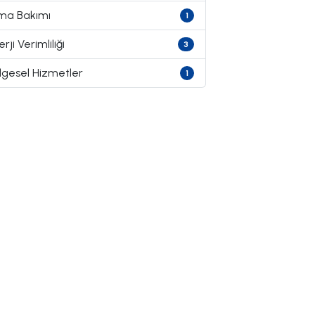
ima Bakımı
1
rji Verimliliği
3
lgesel Hizmetler
1