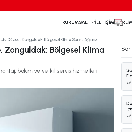
KURUMSAL
İLETIŞIM
KLI
ecik, Düzce, Zonguldak: Bölgesel Klima Servis Ağımız
e, Zonguldak: Bölgesel Klima
Son
ontaj, bakım ve yetkili servis hizmetleri
Sa
Do
29
Dü
İç
29