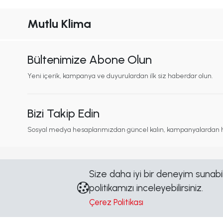
Mutlu Klima
Bültenimize Abone Olun
Yeni içerik, kampanya ve duyurulardan ilk siz haberdar olun.
Bizi Takip Edin
Sosyal medya hesaplarımızdan güncel kalın, kampanyalardan 
Size daha iyi bir deneyim sunabilm
Kurumsal
İçerik
politikamızı inceleyebilirsiniz.
Hakkımızda
Blog
Çerez Politikası
Marka Yönergeleri
Haberler