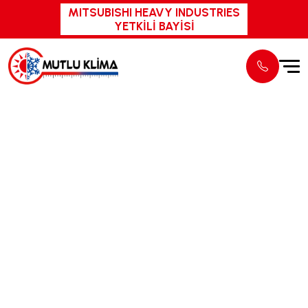
MITSUBISHI HEAVY INDUSTRIES
YETKİLİ BAYİSİ