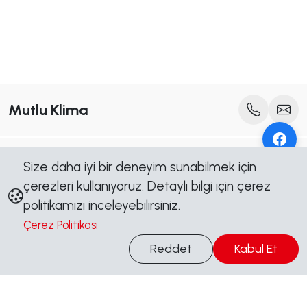
Mutlu Klima
Bültenimize Abone Olun
Size daha iyi bir deneyim sunabilmek için
Yeni içerik, kampanya ve duyurulardan ilk siz haberdar olun.
çerezleri kullanıyoruz. Detaylı bilgi için çerez
Abone Ol
politikamızı inceleyebilirsiniz.
Çerez Politikası
Bilgi Al
Bizi Takip Edin
Reddet
Kabul Et
Sosyal medya hesaplarımızdan güncel kalın, kampanyalardan
haberdar olun.