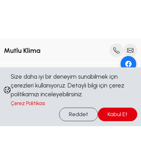
Mutlu Klima
Bültenimize Abone Olun
Size daha iyi bir deneyim sunabilmek için
Yeni içerik, kampanya ve duyurulardan ilk siz haberdar olun.
çerezleri kullanıyoruz. Detaylı bilgi için çerez
Abone Ol
politikamızı inceleyebilirsiniz.
Çerez Politikası
Bilgi Al
Bizi Takip Edin
Reddet
Kabul Et
Sosyal medya hesaplarımızdan güncel kalın, kampanyalardan
haberdar olun.