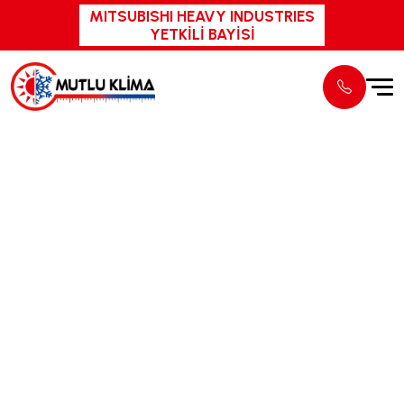
MITSUBISHI HEAVY INDUSTRIES
YETKİLİ BAYİSİ