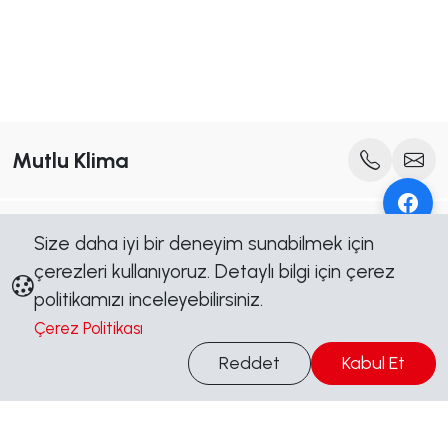
Mutlu Klima
Bültenimize Abone Olun
Size daha iyi bir deneyim sunabilmek için
Yeni içerik, kampanya ve duyurulardan ilk siz haberdar olun.
çerezleri kullanıyoruz. Detaylı bilgi için çerez
Abone Ol
politikamızı inceleyebilirsiniz.
Çerez Politikası
Bilgi Al
Bizi Takip Edin
Reddet
Kabul Et
Sosyal medya hesaplarımızdan güncel kalın, kampanyalardan
haberdar olun.