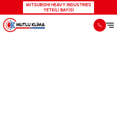
MITSUBISHI HEAVY INDUSTRIES
YETKİLİ BAYİSİ