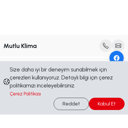
Mutlu Klima
Bültenimize Abone Olun
Size daha iyi bir deneyim sunabilmek için
Yeni içerik, kampanya ve duyurulardan ilk siz haberdar olun.
çerezleri kullanıyoruz. Detaylı bilgi için çerez
Abone Ol
politikamızı inceleyebilirsiniz.
Çerez Politikası
Bilgi Al
Bizi Takip Edin
Reddet
Kabul Et
Sosyal medya hesaplarımızdan güncel kalın, kampanyalardan
haberdar olun.