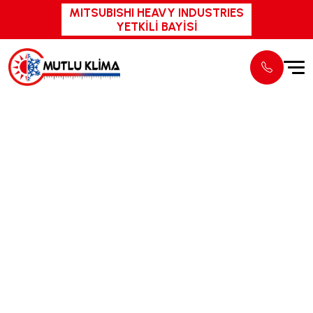
MITSUBISHI HEAVY INDUSTRIES
YETKİLİ BAYİSİ