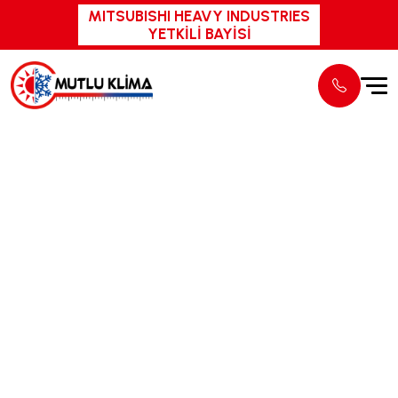
MITSUBISHI HEAVY INDUSTRIES
YETKİLİ BAYİSİ