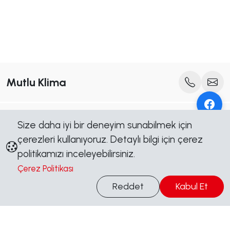
Mutlu Klima
Bültenimize Abone Olun
Size daha iyi bir deneyim sunabilmek için
Yeni içerik, kampanya ve duyurulardan ilk siz haberdar olun.
çerezleri kullanıyoruz. Detaylı bilgi için çerez
Abone Ol
politikamızı inceleyebilirsiniz.
Çerez Politikası
Bilgi Al
Bizi Takip Edin
Reddet
Kabul Et
Sosyal medya hesaplarımızdan güncel kalın, kampanyalardan
haberdar olun.