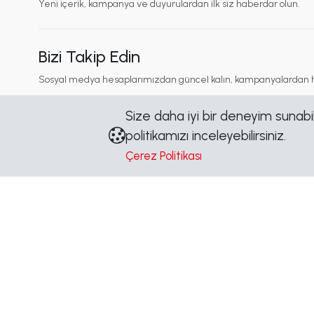
Yeni içerik, kampanya ve duyurulardan ilk siz haberdar olun.
Bizi Takip Edin
Sosyal medya hesaplarımızdan güncel kalın, kampanyalardan 
Size daha iyi bir deneyim sunabilm
politikamızı inceleyebilirsiniz.
Kurumsal
İçerik
Çerez Politikası
Hakkımızda
Blog
Marka Yönergeleri
Haberler
Sertifikalar
Duyurular
S.S.S
Etiketler
İletişim
Site Haritası