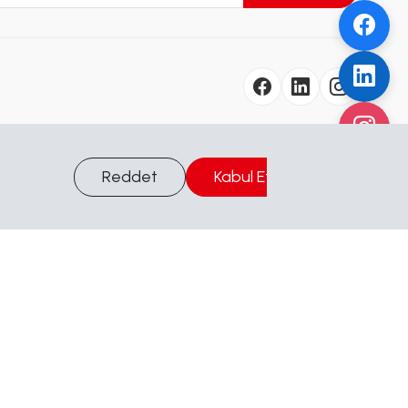
Reddet
Kabul Et
Çalışma Saatleri
Bilgi Al
Hafta İçi
09:00 - 17:00
Cumartesi
09:00 - 17:00
Pazar
Kapalı
Adres
Akıncılar Mah. Adnan
Menderes Cad. No:69/A