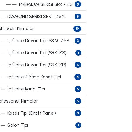
— —
PREMIUM SERISI SRK - ZS
5
—
DIAMOND SERISI SRK - ZSX
8
lti-Split Klimalar
19
—
İç Ünite Duvar Tipi (SKM-ZSP)
3
—
İç Ünite Duvar Tipi (SRK-ZS)
1
—
İç Ünite Duvar Tipi (SRK-ZR)
5
—
İç Ünite 4 Yöne Kaset Tipi
4
—
İç Ünite Kanal Tipi
6
ofesyonel Klimalar
5
—
Kaset Tipi (Draft Panel)
3
—
Salon Tipi
1