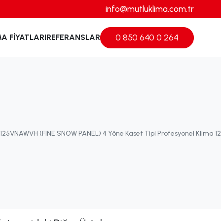
info@mutluklima.com.tr
0 850 640 0 264
MA FIYATLARI
REFERANSLAR
DT125VNAWVH (FINE SNOW PANEL) 4 Yöne Kaset Tipi Profesyonel Klima 12