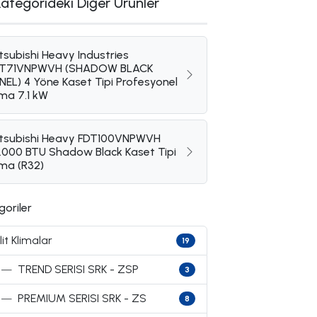
Kategorideki Diğer Ürünler
tsubishi Heavy Industries
DT71VNPWVH (SHADOW BLACK
NEL) 4 Yöne Kaset Tipi Profesyonel
ima 7.1 kW
tsubishi Heavy FDT100VNPWVH
.000 BTU Shadow Black Kaset Tipi
ima (R32)
goriler
lit Klimalar
19
—
TREND SERISI SRK - ZSP
3
—
PREMIUM SERISI SRK - ZS
8