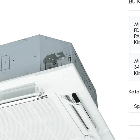
Bu 
Mi
F
PA
Kl
Mi
34
Kl
Kate
Sp