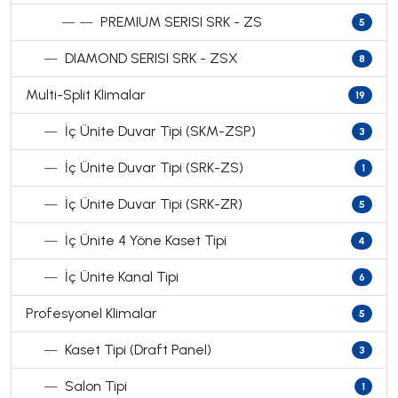
— —
PREMIUM SERISI SRK - ZS
5
—
DIAMOND SERISI SRK - ZSX
8
Multi-Split Klimalar
19
—
İç Ünite Duvar Tipi (SKM-ZSP)
3
—
İç Ünite Duvar Tipi (SRK-ZS)
1
—
İç Ünite Duvar Tipi (SRK-ZR)
5
—
İç Ünite 4 Yöne Kaset Tipi
4
—
İç Ünite Kanal Tipi
6
Profesyonel Klimalar
5
—
Kaset Tipi (Draft Panel)
3
—
Salon Tipi
1