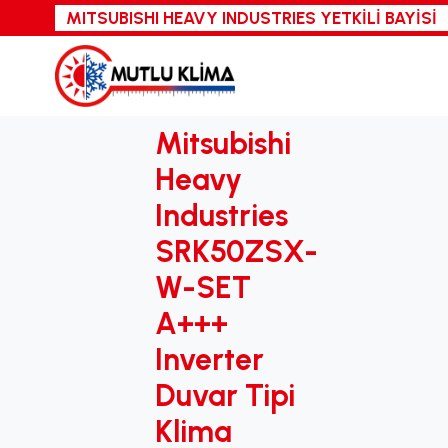
MITSUBISHI HEAVY INDUSTRIES
YETKİLİ BAYİSİ
Mitsubishi
Heavy
Industries
SRK50ZSX-
W-SET
A+++
Inverter
Duvar Tipi
Klima