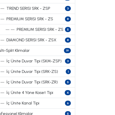
—
TREND SERISI SRK - ZSP
3
—
PREMIUM SERISI SRK - ZS
8
— —
PREMIUM SERISI SRK - ZS
5
—
DIAMOND SERISI SRK - ZSX
8
lti-Split Klimalar
19
—
İç Ünite Duvar Tipi (SKM-ZSP)
3
—
İç Ünite Duvar Tipi (SRK-ZS)
1
—
İç Ünite Duvar Tipi (SRK-ZR)
5
—
İç Ünite 4 Yöne Kaset Tipi
4
—
İç Ünite Kanal Tipi
6
ofesyonel Klimalar
5