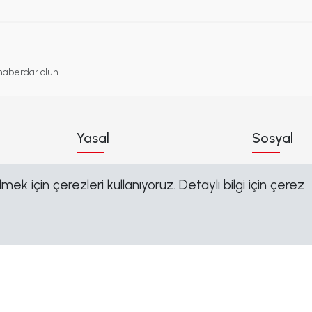
haberdar olun.
Yasal
Sosyal
Çerez Politikası
Facebook
ek için çerezleri kullanıyoruz. Detaylı bilgi için çerez
Gizlilik Politikası
Linkedin
Kullanım Şartları
Instagram
KVKK