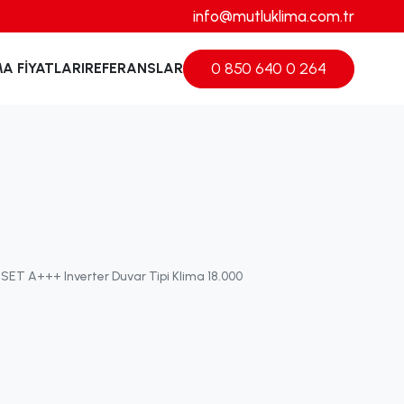
info@mutluklima.com.tr
0 850 640 0 264
MA FIYATLARI
REFERANSLAR
SET A+++ Inverter Duvar Tipi Klima 18.000 BTU