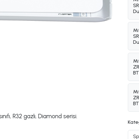
SR
Du
Mi
SR
Du
Mi
ZR
BT
Mi
ZR
BT
fı, R32 gazlı, Diamond serisi.
Kate
Sp