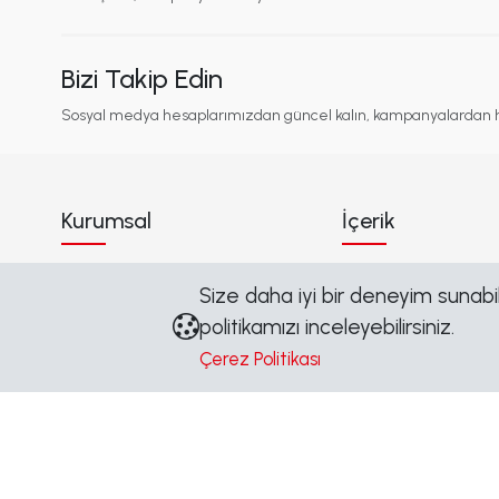
Bizi Takip Edin
Sosyal medya hesaplarımızdan güncel kalın, kampanyalardan 
Kurumsal
İçerik
Hakkımızda
Blog
Size daha iyi bir deneyim sunabilm
Marka Yönergeleri
Haberler
politikamızı inceleyebilirsiniz.
Sertifikalar
Duyurular
Çerez Politikası
S.S.S
Etiketler
İletişim
Site Haritası