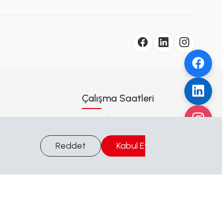
Çalışma Saatleri
Hafta İçi
09:00 - 17:00
Cumartesi
09:00 - 17:00
Reddet
Kabul Et
Bilgi Al
Pazar
Kapalı
Adres
Akıncılar Mah. Adnan
Menderes Cad. No:69/A